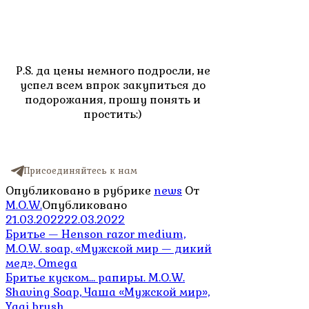
P.S. да цены немного подросли, не
успел всем впрок закупиться до
подорожания, прошу понять и
простить:)
Присоединяйтесь к нам
Опубликовано в рубрике
news
От
M.O.W.
Опубликовано
21.03.2022
22.03.2022
Навигация
Бритье — Henson razor medium,
M.O.W. soap, «Мужской мир — дикий
по
мед», Omega
записям
Бритье куском… рапиры. M.O.W.
Shaving Soap, Чаша «Мужской мир»,
Yaqi brush