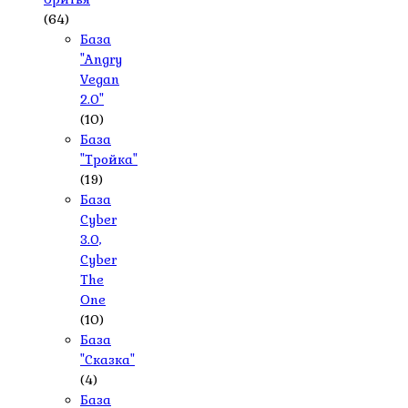
(64)
База
"Angry
Vegan
2.0"
(10)
База
"Тройка"
(19)
База
Cyber
3.0,
Cyber
The
One
(10)
База
"Сказка"
(4)
База