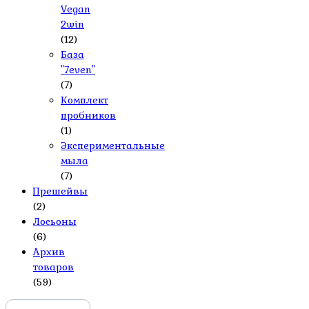
Vegan
2win
(12)
База
"7even"
(7)
Комплект
пробников
(1)
Экспериментальные
мыла
(7)
Прешейвы
(2)
Лосьоны
(6)
Архив
товаров
(59)