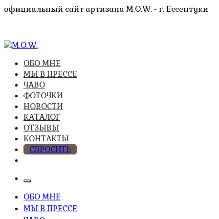
Перейти
официальный сайт артизана M.O.W. - г. Ессентуки
к
содержимому
высочайшее качество из натуральных компонентов
ОБО МНЕ
M.O.W.
МЫ В ПРЕССЕ
ЧАВО
ФОТОЧКИ
НОВОСТИ
КАТАЛОГ
ОТЗЫВЫ
КОНТАКТЫ
СПРОСИТЬ
ОБО МНЕ
МЫ В ПРЕССЕ