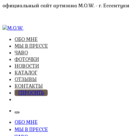
Перейти
официальный сайт артизана M.O.W. - г. Ессентуки
к
содержимому
высочайшее качество из натуральных компонентов
ОБО МНЕ
M.O.W.
МЫ В ПРЕССЕ
ЧАВО
ФОТОЧКИ
НОВОСТИ
КАТАЛОГ
ОТЗЫВЫ
КОНТАКТЫ
СПРОСИТЬ
ОБО МНЕ
МЫ В ПРЕССЕ