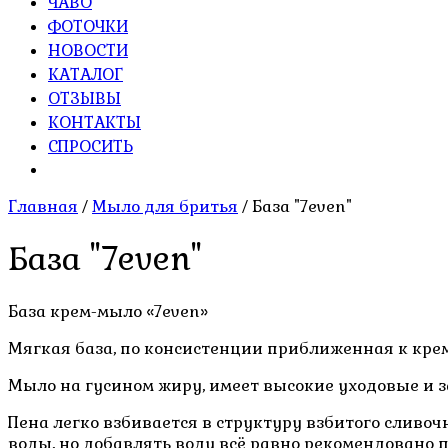
ЧАВО
ФОТОЧКИ
НОВОСТИ
КАТАЛОГ
ОТЗЫВЫ
КОНТАКТЫ
СПРОСИТЬ
Главная
/
Мыло для бритья
/ База "7even"
База "7even"
База крем-мыло «7even»
Мягкая база, по консистенции приближенная к крем
Мыло на гусином жиру, имеет высокие уходовые и з
Пена легко взбивается в структуру взбитого сливочн
воды, но добавлять воду всё равно рекомендовано 