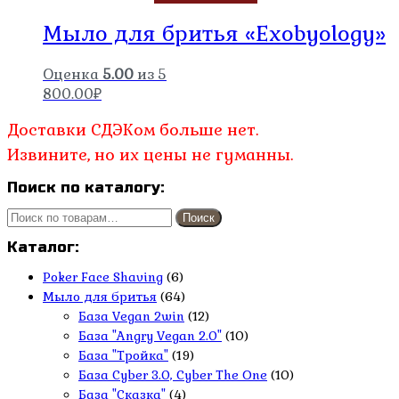
Мыло для бритья «Exobyology»
Оценка
5.00
из 5
800.00
₽
Доставки СДЭКом больше нет.
Извините, но их цены не гуманны.
Поиск по каталогу:
Искать:
Поиск
Каталог:
Poker Face Shaving
(6)
Мыло для бритья
(64)
База Vegan 2win
(12)
База "Angry Vegan 2.0"
(10)
База "Тройка"
(19)
База Cyber 3.0, Cyber The One
(10)
База "Сказка"
(4)