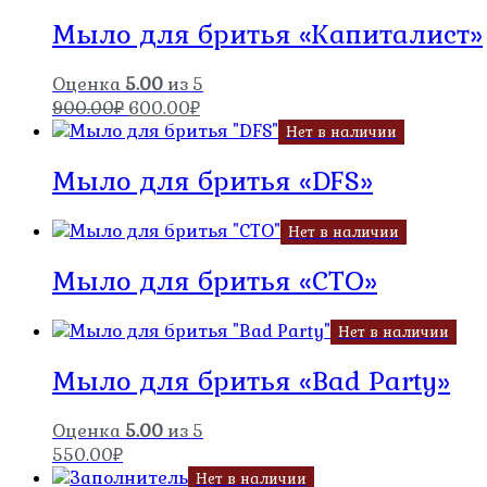
составляла
600.00₽.
Мыло для бритья «Капиталист»
900.00₽.
Оценка
5.00
из 5
Первоначальная
Текущая
900.00
₽
600.00
₽
цена
цена:
Нет в наличии
составляла
600.00₽.
Мыло для бритья «DFS»
900.00₽.
Нет в наличии
Мыло для бритья «СТО»
Нет в наличии
Мыло для бритья «Bad Party»
Оценка
5.00
из 5
550.00
₽
Нет в наличии