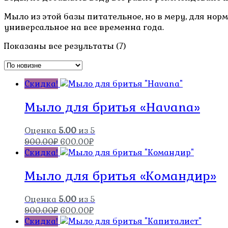
Мыло из этой базы питательное, но в меру, для нор
универсальное на все временна года.
Сортировка:
Показаны все результаты (7)
самые
недавние
Скидка!
Мыло для бритья «Havana»
Оценка
5.00
из 5
Первоначальная
Текущая
900.00
₽
600.00
₽
цена
цена:
Скидка!
составляла
600.00₽.
Мыло для бритья «Командир»
900.00₽.
Оценка
5.00
из 5
Первоначальная
Текущая
900.00
₽
600.00
₽
цена
цена:
Скидка!