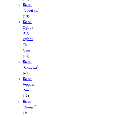
База
"Тройка"
(19)
База
Cyber
3.0,
Cyber
The
One
(10)
База
"Сказка"
(4)
База
Vegan
2win
(12)
База
"7even"
(7)