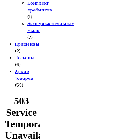
Комплект
пробников
(1)
Экспериментальные
мыла
(7)
Прешейвы
(2)
Лосьоны
(6)
Архив
товаров
(59)