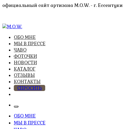
Перейти
официальный сайт артизана M.O.W. - г. Ессентуки
к
содержимому
высочайшее качество из натуральных компонентов
ОБО МНЕ
M.O.W.
МЫ В ПРЕССЕ
ЧАВО
ФОТОЧКИ
НОВОСТИ
КАТАЛОГ
ОТЗЫВЫ
КОНТАКТЫ
СПРОСИТЬ
ОБО МНЕ
МЫ В ПРЕССЕ