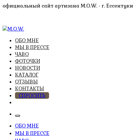
Перейти
официальный сайт артизана M.O.W. - г. Ессентуки
к
содержимому
высочайшее качество из натуральных компонентов
ОБО МНЕ
M.O.W.
МЫ В ПРЕССЕ
ЧАВО
ФОТОЧКИ
НОВОСТИ
КАТАЛОГ
ОТЗЫВЫ
КОНТАКТЫ
СПРОСИТЬ
ОБО МНЕ
МЫ В ПРЕССЕ