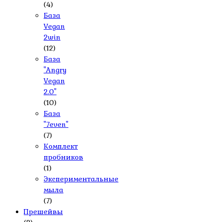
(4)
База
Vegan
2win
(12)
База
"Angry
Vegan
2.0"
(10)
База
"7even"
(7)
Комплект
пробников
(1)
Экспериментальные
мыла
(7)
Прешейвы