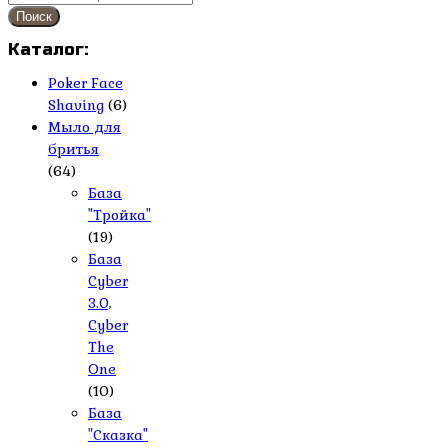
Поиск
Каталог:
Poker Face
Shaving
(6)
Мыло для
бритья
(64)
База
"Тройка"
(19)
База
Cyber
3.0,
Cyber
The
One
(10)
База
"Сказка"