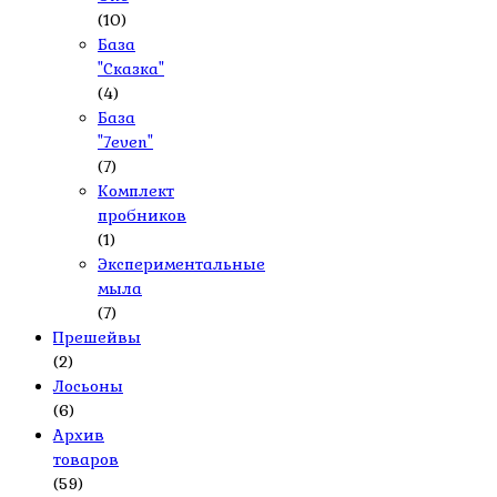
(10)
База
"Сказка"
(4)
База
"7even"
(7)
Комплект
пробников
(1)
Экспериментальные
мыла
(7)
Прешейвы
(2)
Лосьоны
(6)
Архив
товаров
(59)