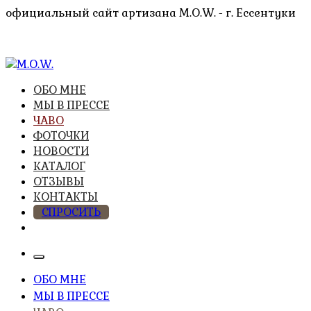
Перейти
официальный сайт артизана M.O.W. - г. Ессентуки
к
содержимому
высочайшее качество из натуральных компонентов
ОБО МНЕ
M.O.W.
МЫ В ПРЕССЕ
ЧАВО
ФОТОЧКИ
НОВОСТИ
КАТАЛОГ
ОТЗЫВЫ
КОНТАКТЫ
СПРОСИТЬ
ОБО МНЕ
МЫ В ПРЕССЕ