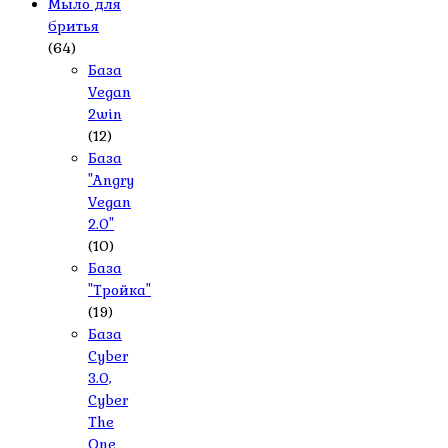
Мыло для
бритья
(64)
База
Vegan
2win
(12)
База
"Angry
Vegan
2.0"
(10)
База
"Тройка"
(19)
База
Cyber
3.0,
Cyber
The
One