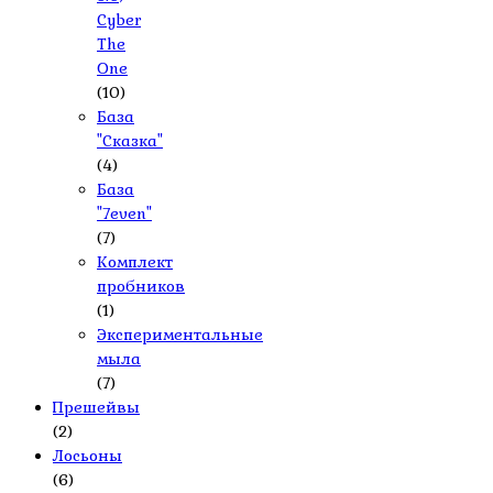
Cyber
The
One
(10)
База
"Сказка"
(4)
База
"7even"
(7)
Комплект
пробников
(1)
Экспериментальные
мыла
(7)
Прешейвы
(2)
Лосьоны
(6)