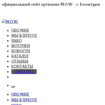
Перейти
официальный сайт артизана M.O.W. - г. Ессентуки
к
содержимому
высочайшее качество из натуральных компонентов
ОБО МНЕ
M.O.W.
МЫ В ПРЕССЕ
ЧАВО
ФОТОЧКИ
НОВОСТИ
КАТАЛОГ
ОТЗЫВЫ
КОНТАКТЫ
СПРОСИТЬ
ОБО МНЕ
МЫ В ПРЕССЕ