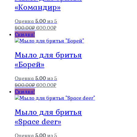
«Командир»
Оценка
5.00
из 5
Первоначальная
Текущая
900.00
₽
600.00
₽
цена
цена:
Скидка!
составляла
600.00₽.
900.00₽.
Мыло для бритья
«Борей»
Оценка
5.00
из 5
Первоначальная
Текущая
900.00
₽
600.00
₽
цена
цена:
Скидка!
составляла
600.00₽.
900.00₽.
Мыло для бритья
«Space deer»
Оценка
5.00
из 5