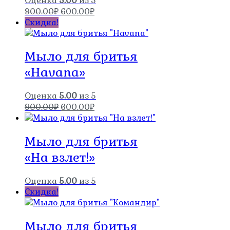
Оценка
5.00
из 5
Первоначальная
Текущая
900.00
₽
600.00
₽
цена
цена:
Скидка!
составляла
600.00₽.
900.00₽.
Мыло для бритья
«Havana»
Оценка
5.00
из 5
Первоначальная
Текущая
900.00
₽
600.00
₽
цена
цена:
составляла
600.00₽.
Мыло для бритья
900.00₽.
«На взлет!»
Оценка
5.00
из 5
Скидка!
Мыло для бритья