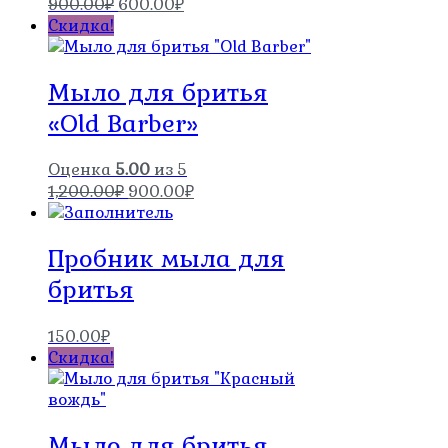
Первоначальная
Текущая
900.00
₽
600.00
₽
цена
цена:
Скидка!
составляла
600.00₽.
900.00₽.
Мыло для бритья
«Old Barber»
Оценка
5.00
из 5
Первоначальная
Текущая
1,200.00
₽
900.00
₽
цена
цена:
составляла
900.00₽.
Пробник мыла для
1,200.00₽.
бритья
150.00
₽
Скидка!
Мыло для бритья