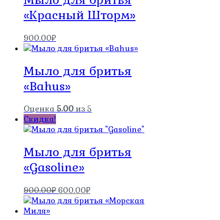
«Красный Шторм»
900.00
₽
Мыло для бритья
«Bahus»
Оценка
5.00
из 5
Скидка!
Мыло для бритья
«Gasoline»
Первоначальная
Текущая
900.00
₽
600.00
₽
цена
цена:
составляла
600.00₽.