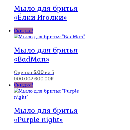
900.00₽.
Мыло для бритья
«Ёлки Иголки»
Скидка!
Мыло для бритья
«BadMan»
Оценка
5.00
из 5
Первоначальная
Текущая
900.00
₽
600.00
₽
цена
цена:
Скидка!
составляла
600.00₽.
900.00₽.
Мыло для бритья
«Purple night»