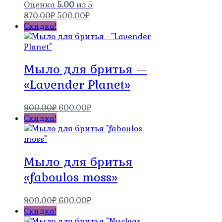
Оценка
5.00
из 5
Первоначальная
Текущая
870.00
₽
500.00
₽
цена
цена:
Скидка!
составляла
500.00₽.
870.00₽.
Мыло для бритья —
«Lavender Planet»
Первоначальная
Текущая
900.00
₽
600.00
₽
цена
цена:
Скидка!
составляла
600.00₽.
900.00₽.
Мыло для бритья
«faboulos moss»
Первоначальная
Текущая
900.00
₽
600.00
₽
цена
цена:
Скидка!
составляла
600.00₽.