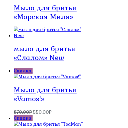
900.00₽.
Мыло для бритья
«Морская Миля»
мыло для бритья
«Слалом» New
Скидка!
Мыло для бритья
«Vamos!»
Первоначальная
Текущая
870.00
₽
550.00
₽
цена
цена:
Скидка!
составляла
550.00₽.