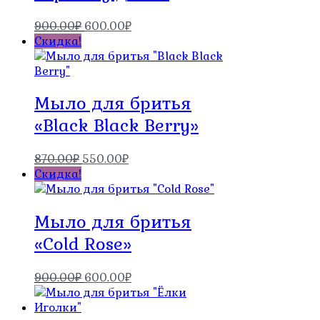
Первоначальная
Текущая
900.00
₽
600.00
₽
цена
цена:
Скидка!
составляла
600.00₽.
900.00₽.
Мыло для бритья
«Black Black Berry»
Первоначальная
Текущая
870.00
₽
550.00
₽
цена
цена:
Скидка!
составляла
550.00₽.
870.00₽.
Мыло для бритья
«Cold Rose»
Первоначальная
Текущая
900.00
₽
600.00
₽
цена
цена:
составляла
600.00₽.