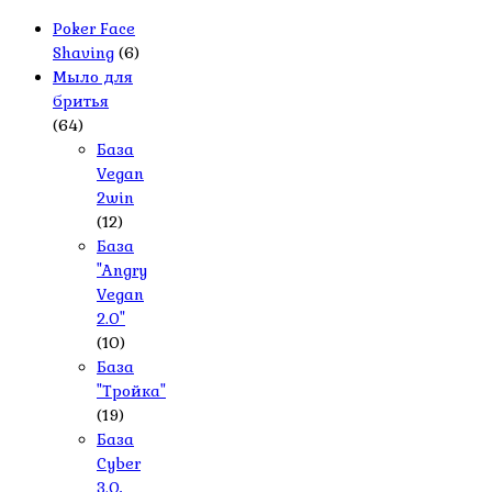
Poker Face
Shaving
(6)
Мыло для
бритья
(64)
База
Vegan
2win
(12)
База
"Angry
Vegan
2.0"
(10)
База
"Тройка"
(19)
База
Cyber
3.0,