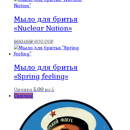
900.00₽.
Мыло для бритья
«Nuclear Nation»
Первоначальная
Текущая
900.00
₽
600.00
₽
цена
цена:
составляла
600.00₽.
900.00₽.
Мыло для бритья
«Spring feeling»
Оценка
5.00
из 5
Скидка!