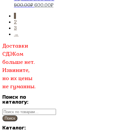
Первоначальная
Текущая
900.00
₽
600.00
₽
цена
цена:
1
составляла
600.00₽.
2
900.00₽.
3
→
Доставки
СДЭКом
больше нет.
Извините,
но их цены
не гуманны.
Поиск по
каталогу:
Искать:
Поиск
Каталог: