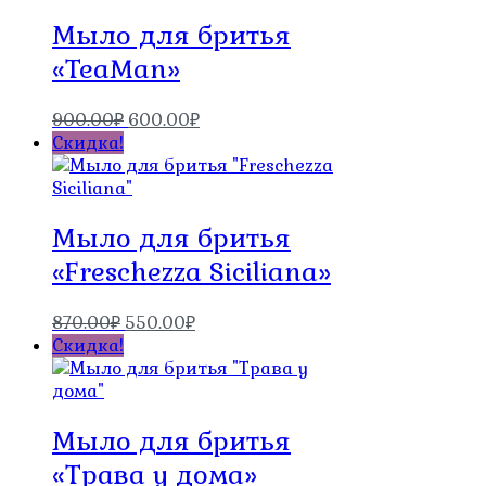
870.00₽.
Мыло для бритья
«TeaMan»
Первоначальная
Текущая
900.00
₽
600.00
₽
цена
цена:
Скидка!
составляла
600.00₽.
900.00₽.
Мыло для бритья
«Freschezza Siciliana»
Первоначальная
Текущая
870.00
₽
550.00
₽
цена
цена:
Скидка!
составляла
550.00₽.
870.00₽.
Мыло для бритья
«Трава у дома»