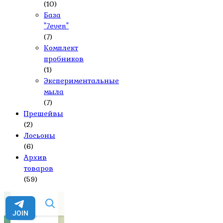
(10)
База
"7even"
(7)
Комплект
пробников
(1)
Экспериментальные
мыла
(7)
Прешейвы
(2)
Лосьоны
(6)
Архив
товаров
(59)