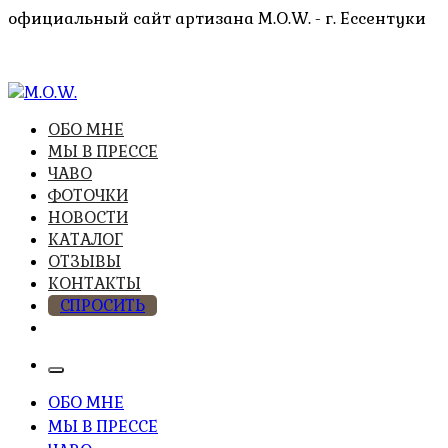
Перейти
официальный сайт артизана M.O.W. - г. Ессентуки
к
содержимому
высочайшее качество из натуральных компонентов
ОБО МНЕ
M.O.W.
МЫ В ПРЕССЕ
ЧАВО
ФОТОЧКИ
НОВОСТИ
КАТАЛОГ
ОТЗЫВЫ
КОНТАКТЫ
СПРОСИТЬ
ОБО МНЕ
МЫ В ПРЕССЕ