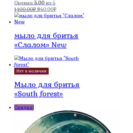
Оценка
5.00
из 5
Первоначальная
Текущая
1,100.00
₽
840.00
₽
цена
цена:
составляла
840.00₽.
1,100.00₽.
мыло для бритья
«Слалом» New
Нет в наличии
Мыло для бритья
«South forest»
Скидка!