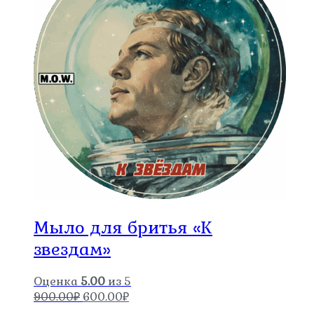
Мыло для бритья «К
звездам»
Оценка
5.00
из 5
Первоначальная
Текущая
900.00
₽
600.00
₽
цена
цена: