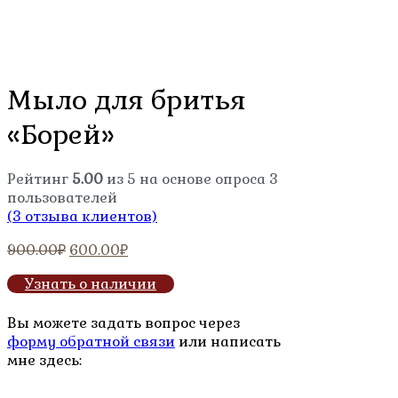
Мыло для бритья
«Борей»
Рейтинг
5.00
из 5 на основе опроса
3
пользователей
(
3
отзыва клиентов)
Первоначальная
Текущая
900.00
₽
600.00
₽
цена
цена:
Узнать о наличии
составляла
600.00₽.
900.00₽.
Вы можете задать вопрос через
форму обратной связи
или написать
мне здесь: