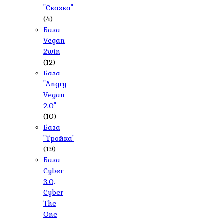
"Сказка"
(4)
База
Vegan
2win
(12)
База
"Angry
Vegan
2.0"
(10)
База
"Тройка"
(19)
База
Cyber
3.0,
Cyber
The
One