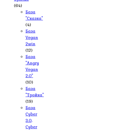
(64)
База
"Сказка"
(4)
База
Vegan
2win
(12)
База
"Angry
Vegan
2.0"
(10)
База
"Тройка"
(19)
База
Cyber
3.0,
Cyber