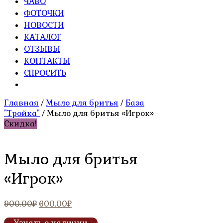
ЧАВО
ФОТОЧКИ
НОВОСТИ
КАТАЛОГ
ОТЗЫВЫ
КОНТАКТЫ
СПРОСИТЬ
Главная
/
Мыло для бритья
/
База
"Тройка"
/ Мыло для бритья «Игрок»
Скидка!
Мыло для бритья
«Игрок»
Первоначальная
Текущая
900.00
₽
600.00
₽
цена
цена:
Узнать о наличии