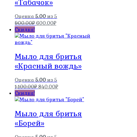
«Табачок»
Оценка
5.00
из 5
Первоначальная
Текущая
900.00
₽
600.00
₽
цена
цена:
Скидка!
составляла
600.00₽.
900.00₽.
Мыло для бритья
«Красный вождь»
Оценка
5.00
из 5
Первоначальная
Текущая
1,100.00
₽
840.00
₽
цена
цена:
Скидка!
составляла
840.00₽.
1,100.00₽.
Мыло для бритья
«Борей»