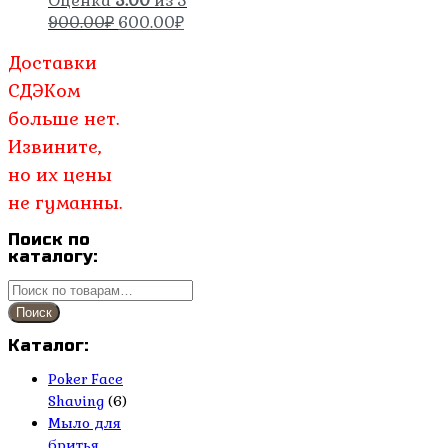
Оценка
5.00
из 5
Первоначальная
Текущая
900.00
₽
600.00
₽
цена
цена:
Доставки
составляла
600.00₽.
900.00₽.
СДЭКом
больше нет.
Извините,
но их цены
не гуманны.
Поиск по
каталогу:
Искать:
Поиск
Каталог:
Poker Face
Shaving
(6)
Мыло для
бритья