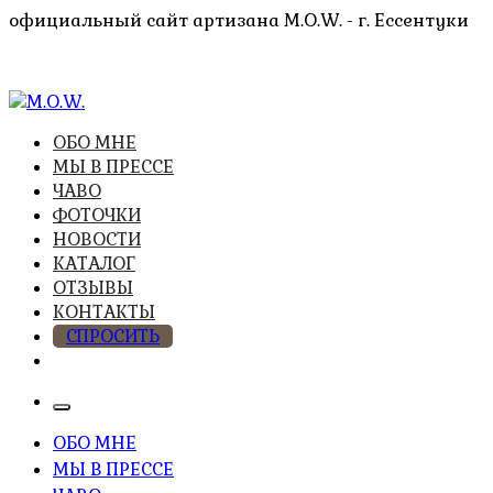
Перейти
официальный сайт артизана M.O.W. - г. Ессентуки
к
содержимому
высочайшее качество из натуральных компонентов
ОБО МНЕ
M.O.W.
МЫ В ПРЕССЕ
ЧАВО
ФОТОЧКИ
НОВОСТИ
КАТАЛОГ
ОТЗЫВЫ
КОНТАКТЫ
СПРОСИТЬ
ОБО МНЕ
МЫ В ПРЕССЕ