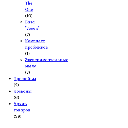
The
One
(10)
База
"7even"
(7)
Комплект
пробников
(1)
Экспериментальные
мыла
(7)
Прешейвы
(2)
Лосьоны
(6)
Архив
товаров
(59)