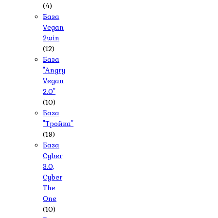
(4)
База
Vegan
2win
(12)
База
"Angry
Vegan
2.0"
(10)
База
"Тройка"
(19)
База
Cyber
3.0,
Cyber
The
One
(10)