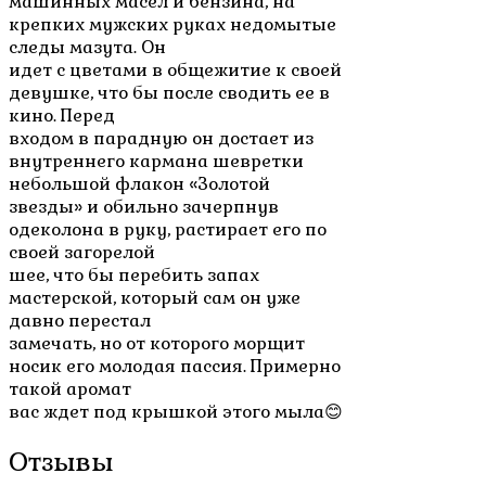
машинных масел и бензина, на
крепких мужских руках недомытые
следы мазута. Он
идет с цветами в общежитие к своей
девушке, что бы после сводить ее в
кино. Перед
входом в парадную он достает из
внутреннего кармана шевретки
небольшой флакон «Золотой
звезды» и обильно зачерпнув
одеколона в руку, растирает его по
своей загорелой
шее, что бы перебить запах
мастерской, который сам он уже
давно перестал
замечать, но от которого морщит
носик его молодая пассия. Примерно
такой аромат
вас ждет под крышкой этого мыла
😊
Отзывы