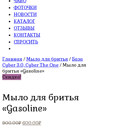
ЧАВО
ФОТОЧКИ
НОВОСТИ
КАТАЛОГ
ОТЗЫВЫ
КОНТАКТЫ
СПРОСИТЬ
Главная
/
Мыло для бритья
/
База
Cyber 3.0, Cyber The One
/ Мыло для
бритья «Gasoline»
Скидка!
Мыло для бритья
«Gasoline»
Первоначальная
Текущая
900.00
₽
600.00
₽