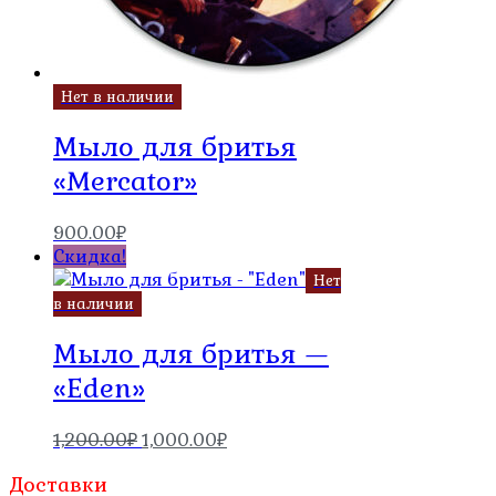
Нет в наличии
Мыло для бритья
«Mercator»
900.00
₽
Скидка!
Нет
в наличии
Мыло для бритья —
«Eden»
Первоначальная
Текущая
1,200.00
₽
1,000.00
₽
цена
цена:
Доставки
составляла
1,000.00₽.