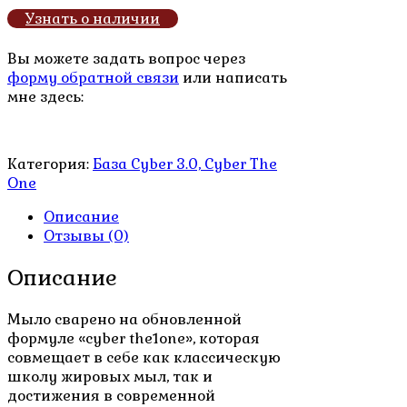
цена
цена:
Узнать о наличии
составляла
600.00₽.
900.00₽.
Вы можете задать вопрос через
форму обратной связи
или написать
мне здесь:
Категория:
База Cyber 3.0, Cyber The
One
Описание
Отзывы (0)
Описание
Мыло сварено на обновленной
формуле «cyber the1one», которая
совмещает в себе как классическую
школу жировых мыл, так и
достижения в современной