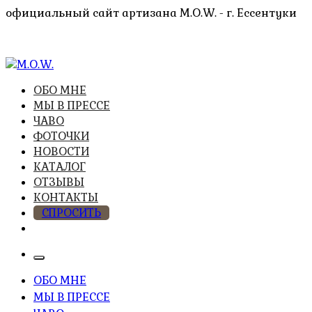
Перейти
официальный сайт артизана M.O.W. - г. Ессентуки
к
содержимому
высочайшее качество из натуральных компонентов
ОБО МНЕ
M.O.W.
МЫ В ПРЕССЕ
ЧАВО
ФОТОЧКИ
НОВОСТИ
КАТАЛОГ
ОТЗЫВЫ
КОНТАКТЫ
СПРОСИТЬ
ОБО МНЕ
МЫ В ПРЕССЕ