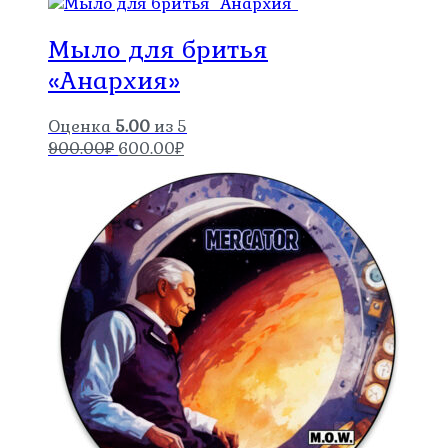
Мыло для бритья
«Анархия»
Оценка
5.00
из 5
Первоначальная
Текущая
900.00
₽
600.00
₽
цена
цена:
составляла
600.00₽.
900.00₽.