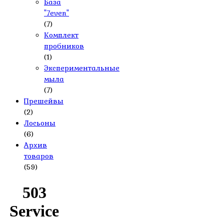
База
"7even"
(7)
Комплект
пробников
(1)
Экспериментальные
мыла
(7)
Прешейвы
(2)
Лосьоны
(6)
Архив
товаров
(59)