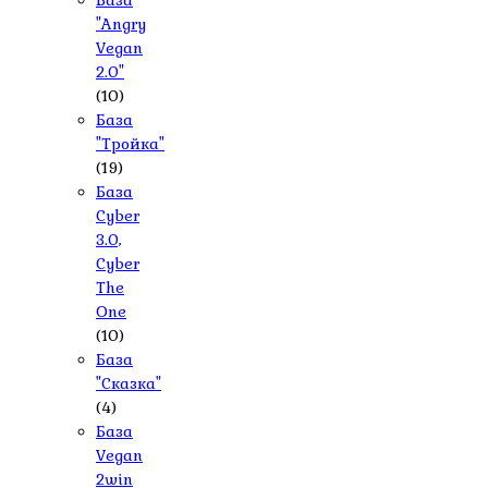
База
"Angry
Vegan
2.0"
(10)
База
"Тройка"
(19)
База
Cyber
3.0,
Cyber
The
One
(10)
База
"Сказка"
(4)
База
Vegan
2win