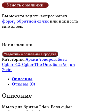
цена
цена:
Узнать о наличии
составляла
1,000.00₽.
1,200.00₽.
Вы можете задать вопрос через
форму обратной связи
или написать
мне здесь:
Нет в наличии
Категории:
Архив товаров
,
База
Cyber 3.0, Cyber The One
,
База Vegan
2win
Описание
Отзывы (0)
Описание
Мыло для бритья Eden. База cyber