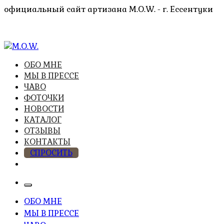
Перейти
официальный сайт артизана M.O.W. - г. Ессентуки
к
содержимому
высочайшее качество из натуральных компонентов
ОБО МНЕ
M.O.W.
МЫ В ПРЕССЕ
ЧАВО
ФОТОЧКИ
НОВОСТИ
КАТАЛОГ
ОТЗЫВЫ
КОНТАКТЫ
СПРОСИТЬ
ОБО МНЕ
МЫ В ПРЕССЕ