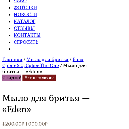
ЧАВО
ФОТОЧКИ
НОВОСТИ
КАТАЛОГ
ОТЗЫВЫ
КОНТАКТЫ
СПРОСИТЬ
Главная
/
Мыло для бритья
/
База
Cyber 3.0, Cyber The One
/ Мыло для
бритья — «Eden»
Скидка!
Нет в наличии
Мыло для бритья —
«Eden»
Первоначальная
Текущая
1,200.00
₽
1,000.00
₽