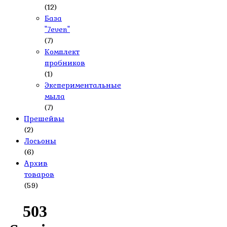
(12)
База
"7even"
(7)
Комплект
пробников
(1)
Экспериментальные
мыла
(7)
Прешейвы
(2)
Лосьоны
(6)
Архив
товаров
(59)