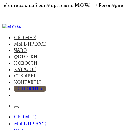
Перейти
официальный сайт артизана M.O.W. - г. Ессентуки
к
содержимому
высочайшее качество из натуральных компонентов
ОБО МНЕ
M.O.W.
МЫ В ПРЕССЕ
ЧАВО
ФОТОЧКИ
НОВОСТИ
КАТАЛОГ
ОТЗЫВЫ
КОНТАКТЫ
СПРОСИТЬ
ОБО МНЕ
МЫ В ПРЕССЕ