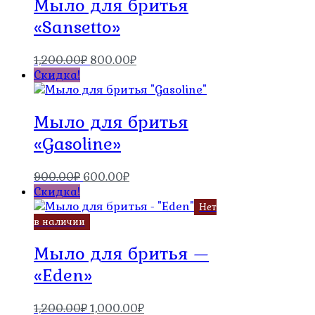
Мыло для бритья
«Sansetto»
Первоначальная
Текущая
1,200.00
₽
800.00
₽
цена
цена:
Скидка!
составляла
800.00₽.
1,200.00₽.
Мыло для бритья
«Gasoline»
Первоначальная
Текущая
900.00
₽
600.00
₽
цена
цена:
Скидка!
составляла
600.00₽.
Нет
900.00₽.
в наличии
Мыло для бритья —
«Eden»
Первоначальная
Текущая
1,200.00
₽
1,000.00
₽