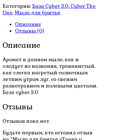
цена
цена:
Категории:
База Cyber 3.0, Cyber The
составляла
600.00₽.
One
,
Мыло для бритья
900.00₽.
Описание
Отзывы (0)
Описание
Аромат в данном мыле, как и
следует из названия, травянистый,
как слегка нагретый солнечным
летним утром луг, со свежим
разнотравием и полевыми цветами.
База cyber 3.0
Отзывы
Отзывов пока нет.
Будьте первым, кто оставил отзыв
на “Мыло для бритья «Трава у