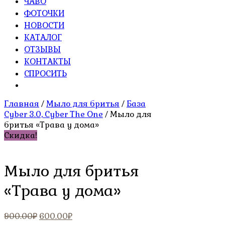
ЧАВО
ФОТОЧКИ
НОВОСТИ
КАТАЛОГ
ОТЗЫВЫ
КОНТАКТЫ
СПРОСИТЬ
Главная
/
Мыло для бритья
/
База
Cyber 3.0, Cyber The One
/ Мыло для
бритья «Трава у дома»
Скидка!
Мыло для бритья
«Трава у дома»
Первоначальная
Текущая
900.00
₽
600.00
₽