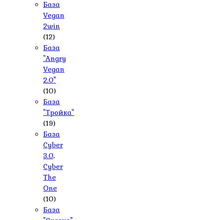
База
Vegan
2win
(12)
База
"Angry
Vegan
2.0"
(10)
База
"Тройка"
(19)
База
Cyber
3.0,
Cyber
The
One
(10)
База