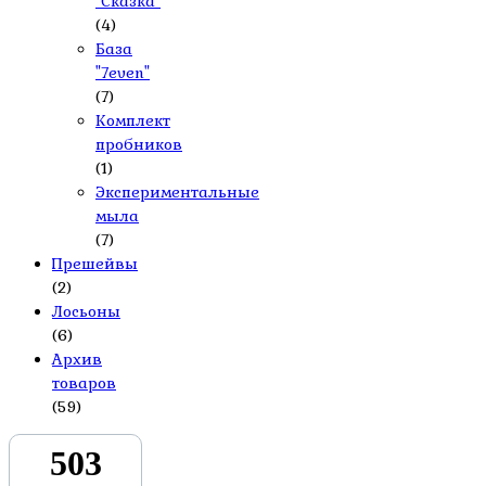
"Сказка"
(4)
База
"7even"
(7)
Комплект
пробников
(1)
Экспериментальные
мыла
(7)
Прешейвы
(2)
Лосьоны
(6)
Архив
товаров
(59)