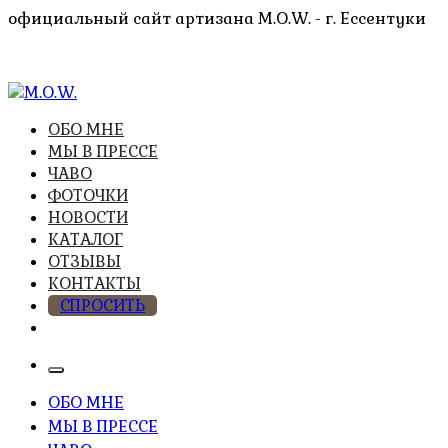
Перейти
официальный сайт артизана M.O.W. - г. Ессентуки
к
содержимому
высочайшее качество из натуральных компонентов
ОБО МНЕ
M.O.W.
МЫ В ПРЕССЕ
ЧАВО
ФОТОЧКИ
НОВОСТИ
КАТАЛОГ
ОТЗЫВЫ
КОНТАКТЫ
СПРОСИТЬ
ОБО МНЕ
МЫ В ПРЕССЕ