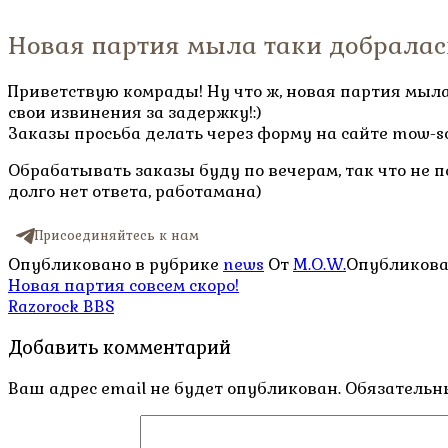
Новая партия мыла таки добралас
Приветствую комрады! Ну что ж, новая партия мыл
свои извинения за задержку!:)
Заказы просьба делать через форму на сайте mow-s
Обрабатывать заказы буду по вечерам, так что не п
долго нет ответа, работамана)
Присоединяйтесь к нам
Опубликовано в рубрике
news
От
M.O.W.
Опубликов
Навигация
Новая партия совсем скоро!
Razorock BBS
по
Добавить комментарий
записям
Ваш адрес email не будет опубликован.
Обязательн