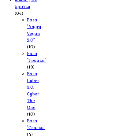
бритья
(64)
База
"Angry
Vegan
2.0"
(10)
База
"Тройка"
(19)
База
Cyber
3.0,
Cyber
The
One
(10)
База
"Сказка"
(4)