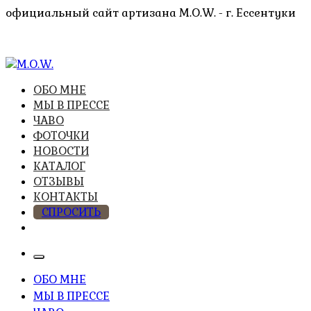
Перейти
официальный сайт артизана M.O.W. - г. Ессентуки
к
содержимому
высочайшее качество из натуральных компонентов
ОБО МНЕ
M.O.W.
МЫ В ПРЕССЕ
ЧАВО
ФОТОЧКИ
НОВОСТИ
КАТАЛОГ
ОТЗЫВЫ
КОНТАКТЫ
СПРОСИТЬ
ОБО МНЕ
МЫ В ПРЕССЕ