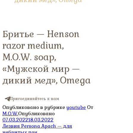
Бритье — Henson
razor medium,
M.O.W. soap,
«Мужской мир —
дикий мед», Omega
Присоединяйтесь к нам
Опубликовано в рубрике
youtube
От
M.O.W.
Опубликовано
07.03.2022
18.03.2022
Навигация
Лезвия Persona Apach — для
небритых пач