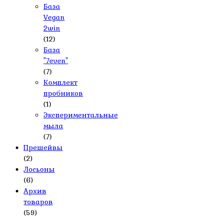
База
Vegan
2win
(12)
База
"7even"
(7)
Комплект
пробников
(1)
Экспериментальные
мыла
(7)
Прешейвы
(2)
Лосьоны
(6)
Архив
товаров
(59)