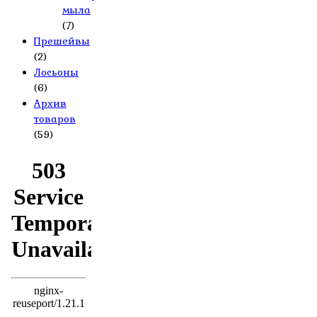
мыла
(7)
Прешейвы
(2)
Лосьоны
(6)
Архив
товаров
(59)