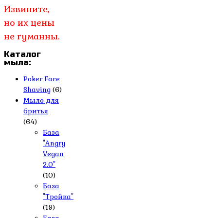
Извините,
но их цены
не гуманны.
Каталог
мыла:
Poker Face
Shaving
(6)
Мыло для
бритья
(64)
База
"Angry
Vegan
2.0"
(10)
База
"Тройка"
(19)