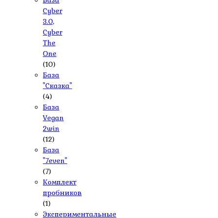
База
Cyber
3.0,
Cyber
The
One
(10)
База
"Сказка"
(4)
База
Vegan
2win
(12)
База
"7even"
(7)
Комплект
пробников
(1)
Экспериментальные