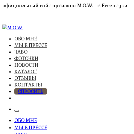
Перейти
официальный сайт артизана M.O.W. - г. Ессентуки
к
содержимому
высочайшее качество из натуральных компонентов
ОБО МНЕ
M.O.W.
МЫ В ПРЕССЕ
ЧАВО
ФОТОЧКИ
НОВОСТИ
КАТАЛОГ
ОТЗЫВЫ
КОНТАКТЫ
СПРОСИТЬ
ОБО МНЕ
МЫ В ПРЕССЕ