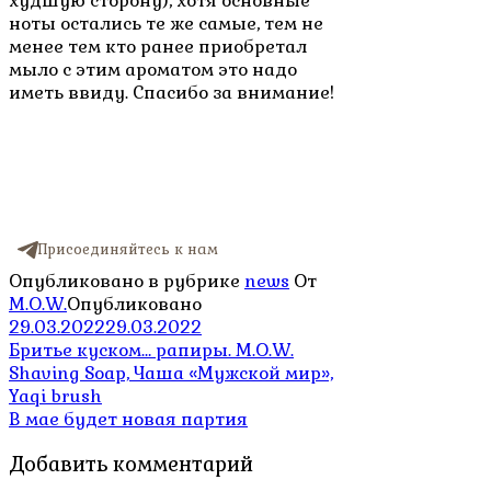
худшую сторону), хотя основные
ноты остались те же самые, тем не
менее тем кто ранее приобретал
мыло с этим ароматом это надо
иметь ввиду. Спасибо за внимание!
Присоединяйтесь к нам
Опубликовано в рубрике
news
От
M.O.W.
Опубликовано
29.03.2022
29.03.2022
Навигация
Бритье куском… рапиры. M.O.W.
Shaving Soap, Чаша «Мужской мир»,
по
Yaqi brush
записям
В мае будет новая партия
Добавить комментарий