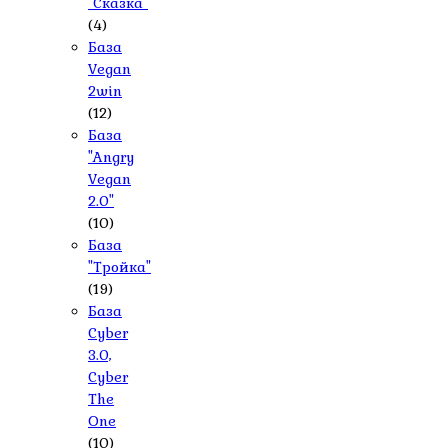
"Сказка"
(4)
База
Vegan
2win
(12)
База
"Angry
Vegan
2.0"
(10)
База
"Тройка"
(19)
База
Cyber
3.0,
Cyber
The
One
(10)