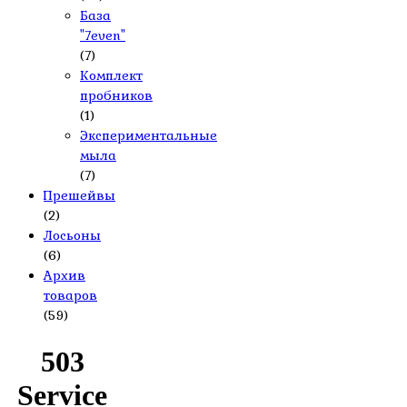
База
"7even"
(7)
Комплект
пробников
(1)
Экспериментальные
мыла
(7)
Прешейвы
(2)
Лосьоны
(6)
Архив
товаров
(59)