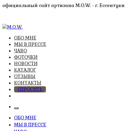
Перейти
официальный сайт артизана M.O.W. - г. Ессентуки
к
содержимому
высочайшее качество из натуральных компонентов
ОБО МНЕ
M.O.W.
МЫ В ПРЕССЕ
ЧАВО
ФОТОЧКИ
НОВОСТИ
КАТАЛОГ
ОТЗЫВЫ
КОНТАКТЫ
СПРОСИТЬ
ОБО МНЕ
МЫ В ПРЕССЕ