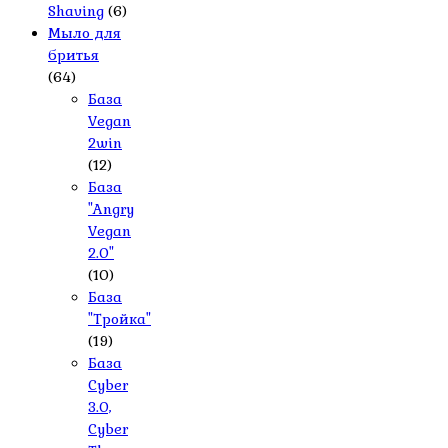
Shaving
(6)
Мыло для
бритья
(64)
База
Vegan
2win
(12)
База
"Angry
Vegan
2.0"
(10)
База
"Тройка"
(19)
База
Cyber
3.0,
Cyber