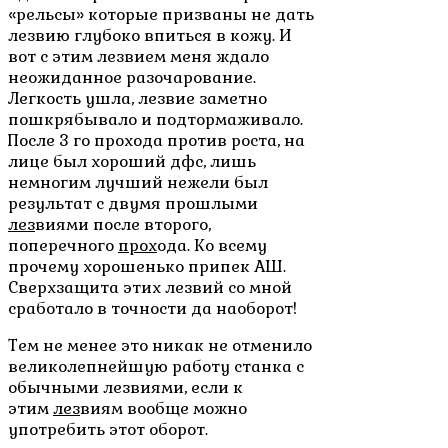
«рельсы» которые призваны не дать
лезвию глубоко впиться в кожу. И
вот с этим лезвием меня ждало
неожиданное разочарование.
Легкость ушла, лезвие заметно
пошкрябывало и подтормаживало.
После 3 го прохода против роста, на
лице был хороший дфс, лишь
немногим лучший нежели был
результат с двумя прошлыми
лез
виями после второго,
поперечного
прох
ода. Ко всему
прочему хорошенько припек АШ.
Сверхзащита этих лезвий со мной
сработало в точности да наоборот!
Тем не менее это никак не отменило
великолепнейшую работу станка с
обычными лезвиями, если к
этим
лез
виям вообще можно
употребить этот оборот.