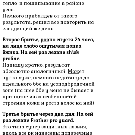
тепло и пощипывание в районе
усов.
Немного прибалдев от такого
результата, решил все повторить на
следующий же день
Второе бритье,
ров
но спустя 24 часа,
на лице слабо ощутимая попка
ёжика. На сей раз лезвие shick
proline.
Напишу кратко, результат
абсолютно аналогичный!
Мож
ет
чутка хуже, немного недотянул до
идеального ббс на усоподбродочной
зоне (на шее ббс у меня не бывает в
принципе из за особенностей
строения кожи и роста волос на ней)
Третье бритье через два дня. На сей
раз лезвие Frather pro guard.
Это типа супер защитные лезвия,
вдоль все рк нанесены поперечные