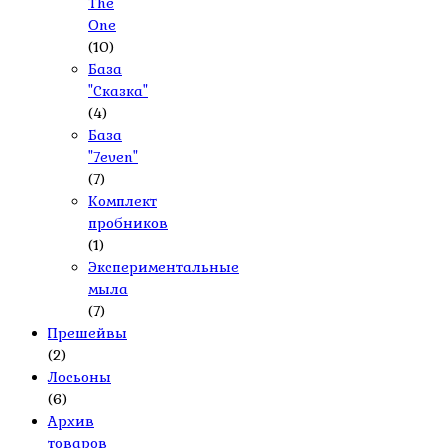
The
One
(10)
База
"Сказка"
(4)
База
"7even"
(7)
Комплект
пробников
(1)
Экспериментальные
мыла
(7)
Прешейвы
(2)
Лосьоны
(6)
Архив
товаров