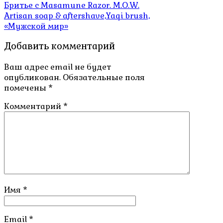
Бритье с Masamune Razor. M.O.W.
по
Artisan soap & aftershave,Yaqi brush,
записям
«Мужской мир»
Добавить комментарий
Ваш адрес email не будет
опубликован.
Обязательные поля
помечены
*
Комментарий
*
Имя
*
Email
*