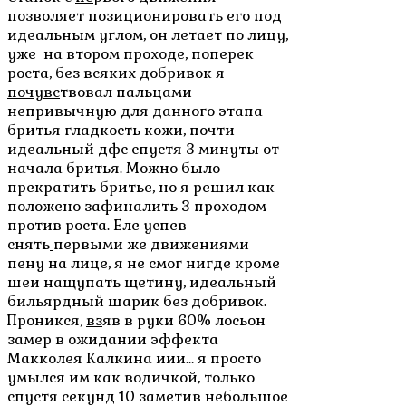
позволяет позиционировать его под
идеальным углом, он летает по лицу,
уже на втором проходе, поперек
роста, без всяких добривок я
почувс
твовал пальцами
непривычную для данного этапа
бритья гладкость кожи, почти
идеальный дфс спустя 3 минуты от
начала бритья. Можно было
прекратить бритье, но я решил как
положено зафиналить 3 проходом
против роста. Еле успев
снять
первыми же движениями
пену на лице, я не смог нигде кроме
шеи нащупать щетину, идеальный
бильярдный шарик без добривок.
Проникся,
вз
яв в руки 60% лосьон
замер в ожидании эффекта
Макколея Калкина иии… я просто
умылся им как водичкой, только
спустя секунд 10 заметив небольшое