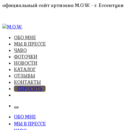
Перейти
официальный сайт артизана M.O.W. - г. Ессентуки
к
содержимому
высочайшее качество из натуральных компонентов
ОБО МНЕ
M.O.W.
МЫ В ПРЕССЕ
ЧАВО
ФОТОЧКИ
НОВОСТИ
КАТАЛОГ
ОТЗЫВЫ
КОНТАКТЫ
СПРОСИТЬ
ОБО МНЕ
МЫ В ПРЕССЕ