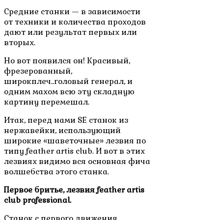
Средние станки — в зависимости
от техники и количества проходов
дают или результат первых или
вторых.
Но вот появился он! Красивый,
фрезерованный,
широкплеч..головый генерал, и
одним махом всю эту складную
картину перемешал.
Итак, перед нами SE станок из
нержавейки, использующий
широкие «шаветочные» лезвия по
типу feather artis club. И вот в этих
лезвиях видимо вся основная фича
волшебства этого станка.
Первое бритье, лезвия feather artis
club professional.
Станок с
пе
рвого движения