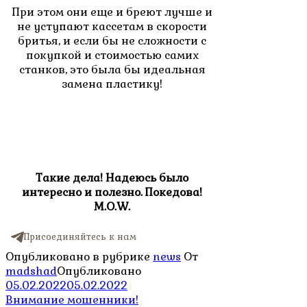
При этом они еще и бреют лучше и
не уступают кассетам в скорости
бритья, и если бы не сложности с
покупкой и стоимостью самих
станков, это была бы идеальная
замена пластику!
Такие дела! Надеюсь было
интересно и полезно. Покедова!
M.O.W.
Присоединяйтесь к нам
Опубликовано в рубрике
news
От
madshad
Опубликовано
05.02.2022
05.02.2022
Навигация
Внимание мошенники!