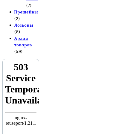
(7)
Прешейвы
(2)
Лосьоны
(6)
Архив
товаров
(59)