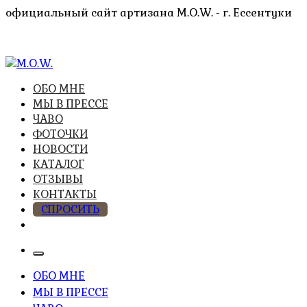
Перейти
официальный сайт артизана M.O.W. - г. Ессентуки
к
содержимому
высочайшее качество из натуральных компонентов
ОБО МНЕ
M.O.W.
МЫ В ПРЕССЕ
ЧАВО
ФОТОЧКИ
НОВОСТИ
КАТАЛОГ
ОТЗЫВЫ
КОНТАКТЫ
СПРОСИТЬ
ОБО МНЕ
МЫ В ПРЕССЕ