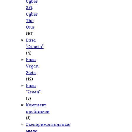
Cyber
3.0,
Cyber
The
One
(10)
База
"Сказка"
(4)
База
Vegan
2win
(12)
База
"7even"
(7)
Комплект
пробников
(1)
Экспериментальные
мыла