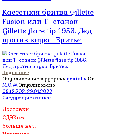
Кассетная бритва Gillette
Fusion или Т- станок
Gillette flare tip 1956. Дед
против внука. Бритье.
Подробнее
Опубликовано в рубрике
youtube
От
M.O.W.
Опубликовано
09.12.2021
29.01.2022
Навигация
Следующие записи
по
Доставки
записям
СДЭКом
больше нет.