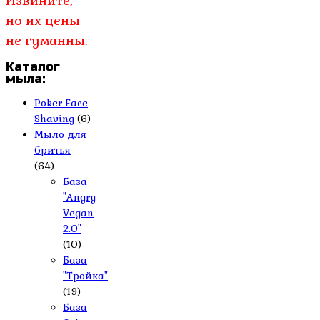
Извините,
но их цены
не гуманны.
Каталог
мыла:
Poker Face
Shaving
(6)
Мыло для
бритья
(64)
База
"Angry
Vegan
2.0"
(10)
База
"Тройка"
(19)
База