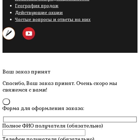
География продаж
Действующие акции
Частые вопросы и ответы на них
Copyright © 2019- 2026 M.O.W.
Пролистать
Ваш заказ принят
наверх
Спасибо, Ваш заказ принят. Очень скоро мы
свяжемся с вами!
×
Форма для оформления заказа:
Полное ФИО получателя (обязательно)
Телефон получателя (обязательно)