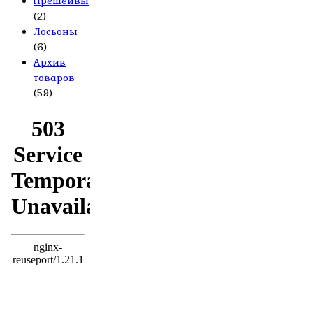
Прешейвы
(2)
Лосьоны
(6)
Архив
товаров
(59)