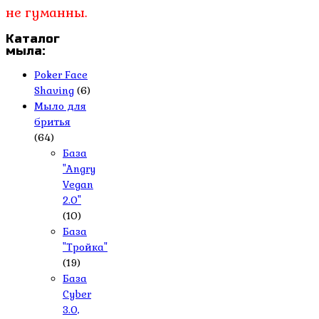
не гуманны.
Каталог
мыла:
Poker Face
Shaving
(6)
Мыло для
бритья
(64)
База
"Angry
Vegan
2.0"
(10)
База
"Тройка"
(19)
База
Cyber
3.0,