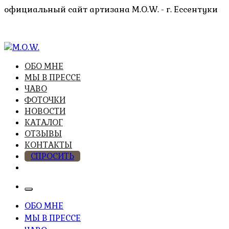
Перейти
официальный сайт артизана M.O.W. - г. Ессентуки
к
содержимому
высочайшее качество из натуральных компонентов
ОБО МНЕ
M.O.W.
МЫ В ПРЕССЕ
ЧАВО
ФОТОЧКИ
НОВОСТИ
КАТАЛОГ
ОТЗЫВЫ
КОНТАКТЫ
СПРОСИТЬ
ОБО МНЕ
МЫ В ПРЕССЕ