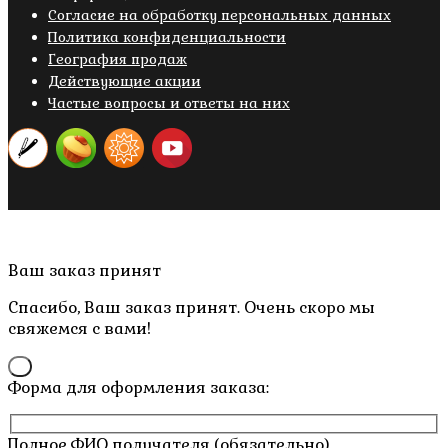
Cогласие на обработку персональных данных
Политика конфиденциальности
География продаж
Действующие акции
Частые вопросы и ответы на них
Copyright © 2019- 2026 M.O.W.
Пролистать
Ваш заказ принят
наверх
Спасибо, Ваш заказ принят. Очень скоро мы
свяжемся с вами!
×
Форма для оформления заказа:
Полное ФИО получателя (обязательно)