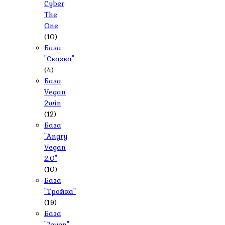
Cyber
The
One
(10)
База
"Сказка"
(4)
База
Vegan
2win
(12)
База
"Angry
Vegan
2.0"
(10)
База
"Тройка"
(19)
База
"7even"