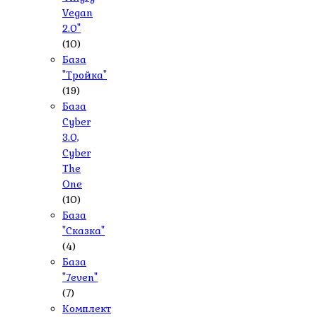
Vegan
2.0"
(10)
База
"Тройка"
(19)
База
Cyber
3.0,
Cyber
The
One
(10)
База
"Сказка"
(4)
База
"7even"
(7)
Комплект