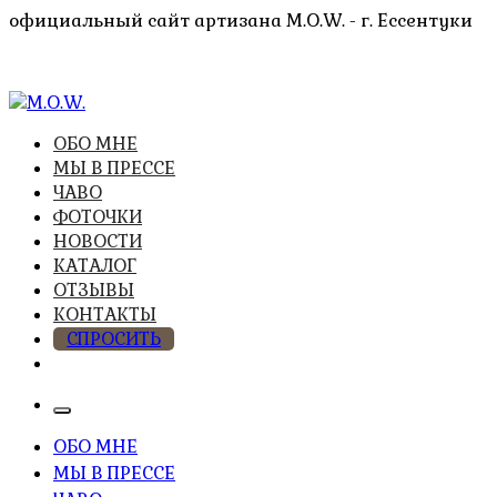
Перейти
официальный сайт артизана M.O.W. - г. Ессентуки
к
содержимому
высочайшее качество из натуральных компонентов
ОБО МНЕ
M.O.W.
МЫ В ПРЕССЕ
ЧАВО
ФОТОЧКИ
НОВОСТИ
КАТАЛОГ
ОТЗЫВЫ
КОНТАКТЫ
СПРОСИТЬ
ОБО МНЕ
МЫ В ПРЕССЕ