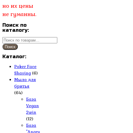
но их цены
не гуманны.
Поиск по
каталогу:
Искать:
Поиск
Каталог:
Poker Face
Shaving
(6)
Мыло для
бритья
(64)
База
Vegan
2win
(12)
База
"Angry