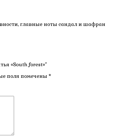
вности, главные ноты сандал и шафран
ья «South forest»”
ые поля помечены
*