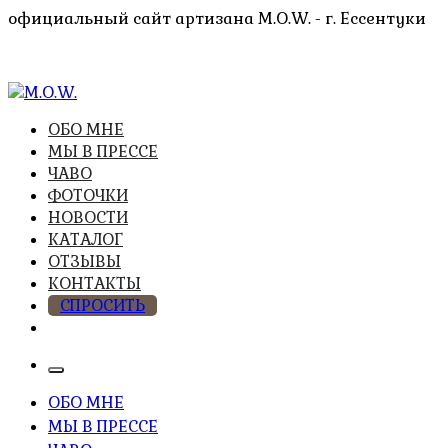
Перейти
официальный сайт артизана M.O.W. - г. Ессентуки
к
содержимому
высочайшее качество из натуральных компонентов
ОБО МНЕ
M.O.W.
МЫ В ПРЕССЕ
ЧАВО
ФОТОЧКИ
НОВОСТИ
КАТАЛОГ
ОТЗЫВЫ
КОНТАКТЫ
СПРОСИТЬ
ОБО МНЕ
МЫ В ПРЕССЕ