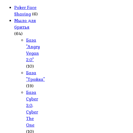
Poker Face
Shaving
(6)
Мыло для
бритья
(64)
База
"Angry
Vegan
2.0"
(10)
База
"Тройка"
(19)
База
Cyber
3.0,
Cyber
The
One
(10)