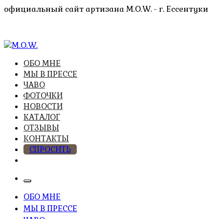
Перейти
официальный сайт артизана M.O.W. - г. Ессентуки
к
содержимому
высочайшее качество из натуральных компонентов
ОБО МНЕ
M.O.W.
МЫ В ПРЕССЕ
ЧАВО
ФОТОЧКИ
НОВОСТИ
КАТАЛОГ
ОТЗЫВЫ
КОНТАКТЫ
СПРОСИТЬ
ОБО МНЕ
МЫ В ПРЕССЕ