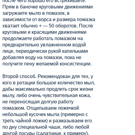
после чего хорошо его встряхиваете.
Прям в баночке круговыми движениями
загружаете мыло в помазок, в
зависимости от ворса и размера помазка
хватает обычно + — 50 оборотов. После
круговыми и красящими движениями
продолжаете работать помазком на
предварительно увлажненном водой
лице, периодически рукой капельками
добавляя воду на помазок, пока не
получите пену желаемой консистенции.
Второй способ. Рекомендован для тех, у
кого в ротации большое количество мыл,
дабы максимально продлить срок жизни
мылу, либо очень чувствительная кожа,
не переносящая долгую работу
помазком. Отщипываем ложечкой
небольшой кусочек мыла (примерно с
треть чайной ложки) и размазываем его
по дну специальной чаши, либо любой
другой посуды (салатнице, к примеру).