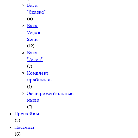
База
"Сказка"
(4)
База
Vegan
2win
(12)
База
"7even"
(7)
Комплект
пробников
(1)
Экспериментальные
мыла
(7)
Прешейвы
(2)
Лосьоны
(6)