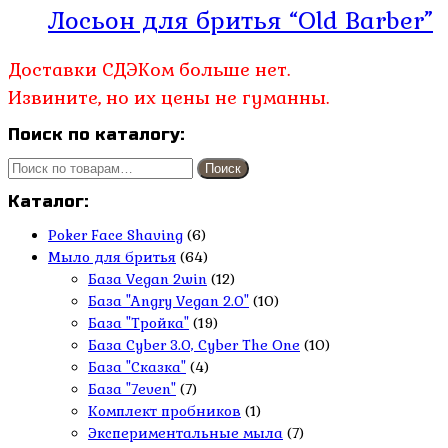
Лосьон для бритья “Old Barber”
Доставки СДЭКом больше нет.
Извините, но их цены не гуманны.
Поиск по каталогу:
Искать:
Поиск
Каталог:
Poker Face Shaving
(6)
Мыло для бритья
(64)
База Vegan 2win
(12)
База "Angry Vegan 2.0"
(10)
База "Тройка"
(19)
База Cyber 3.0, Cyber The One
(10)
База "Сказка"
(4)
База "7even"
(7)
Комплект пробников
(1)
Экспериментальные мыла
(7)