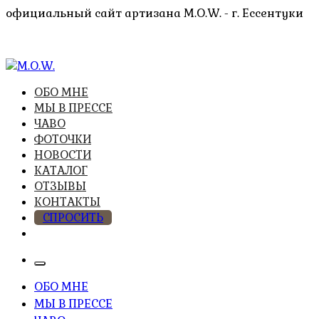
Перейти
официальный сайт артизана M.O.W. - г. Ессентуки
к
содержимому
высочайшее качество из натуральных компонентов
ОБО МНЕ
M.O.W.
МЫ В ПРЕССЕ
ЧАВО
ФОТОЧКИ
НОВОСТИ
КАТАЛОГ
ОТЗЫВЫ
КОНТАКТЫ
СПРОСИТЬ
ОБО МНЕ
МЫ В ПРЕССЕ