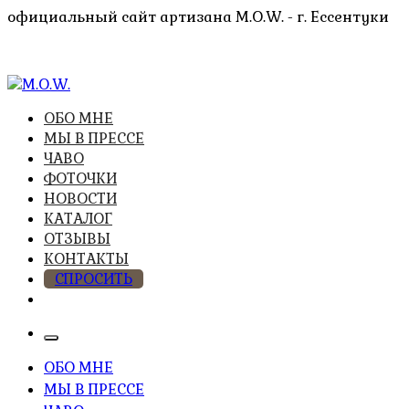
Перейти
официальный сайт артизана M.O.W. - г. Ессентуки
к
содержимому
высочайшее качество из натуральных компонентов
ОБО МНЕ
M.O.W.
МЫ В ПРЕССЕ
ЧАВО
ФОТОЧКИ
НОВОСТИ
КАТАЛОГ
ОТЗЫВЫ
КОНТАКТЫ
СПРОСИТЬ
ОБО МНЕ
МЫ В ПРЕССЕ