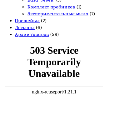
База "7even"
(7)
Комплект пробников
(1)
Экспериментальные мыла
(7)
Прешейвы
(2)
Лосьоны
(6)
Архив товаров
(59)