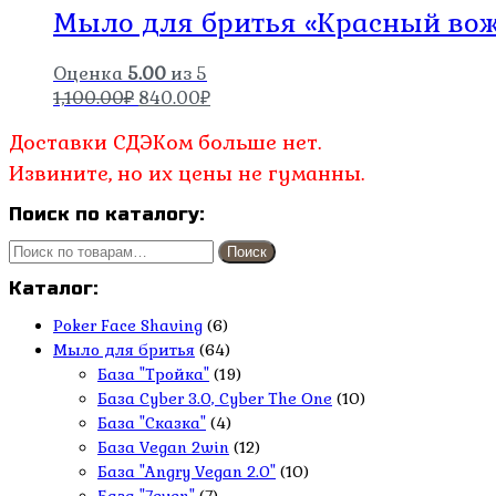
Мыло для бритья «Красный во
Оценка
5.00
из 5
Первоначальная
Текущая
1,100.00
₽
840.00
₽
цена
цена:
Доставки СДЭКом больше нет.
составляла
840.00₽.
1,100.00₽.
Извините, но их цены не гуманны.
Поиск по каталогу:
Искать:
Поиск
Каталог:
Poker Face Shaving
(6)
Мыло для бритья
(64)
База "Тройка"
(19)
База Cyber 3.0, Cyber The One
(10)
База "Сказка"
(4)
База Vegan 2win
(12)
База "Angry Vegan 2.0"
(10)