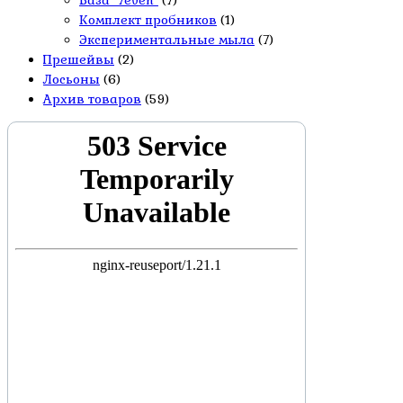
База "7even"
(7)
Комплект пробников
(1)
Экспериментальные мыла
(7)
Прешейвы
(2)
Лосьоны
(6)
Архив товаров
(59)