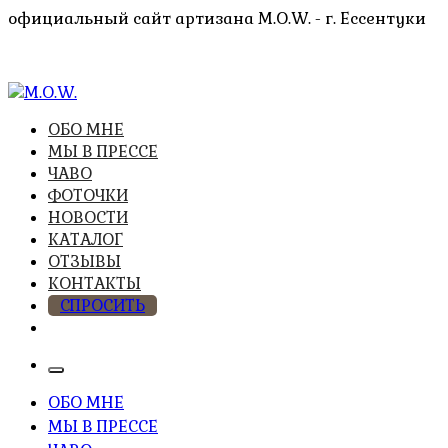
Перейти
официальный сайт артизана M.O.W. - г. Ессентуки
к
содержимому
высочайшее качество из натуральных компонентов
ОБО МНЕ
M.O.W.
МЫ В ПРЕССЕ
ЧАВО
ФОТОЧКИ
НОВОСТИ
КАТАЛОГ
ОТЗЫВЫ
КОНТАКТЫ
СПРОСИТЬ
ОБО МНЕ
МЫ В ПРЕССЕ