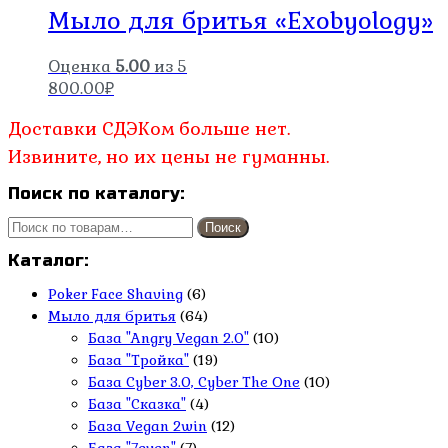
Мыло для бритья «Exobyology»
Оценка
5.00
из 5
800.00
₽
Доставки СДЭКом больше нет.
Извините, но их цены не гуманны.
Поиск по каталогу:
Искать:
Поиск
Каталог:
Poker Face Shaving
(6)
Мыло для бритья
(64)
База "Angry Vegan 2.0"
(10)
База "Тройка"
(19)
База Cyber 3.0, Cyber The One
(10)
База "Сказка"
(4)
База Vegan 2win
(12)