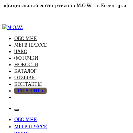
Перейти
официальный сайт артизана M.O.W. - г. Ессентуки
к
содержимому
высочайшее качество из натуральных компонентов
ОБО МНЕ
M.O.W.
МЫ В ПРЕССЕ
ЧАВО
ФОТОЧКИ
НОВОСТИ
КАТАЛОГ
ОТЗЫВЫ
КОНТАКТЫ
СПРОСИТЬ
ОБО МНЕ
МЫ В ПРЕССЕ