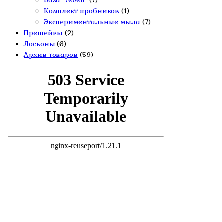
База "7even"
(7)
Комплект пробников
(1)
Экспериментальные мыла
(7)
Прешейвы
(2)
Лосьоны
(6)
Архив товаров
(59)