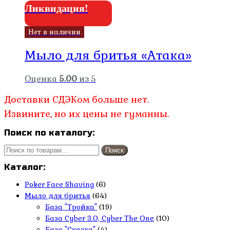
Ликвидация!
Нет в наличии
Мыло для бритья «Атака»
Оценка
5.00
из 5
Доставки СДЭКом больше нет.
Извините, но их цены не гуманны.
Поиск по каталогу:
Искать:
Поиск
Каталог:
Poker Face Shaving
(6)
Мыло для бритья
(64)
База "Тройка"
(19)
База Cyber 3.0, Cyber The One
(10)
База "Сказка"
(4)