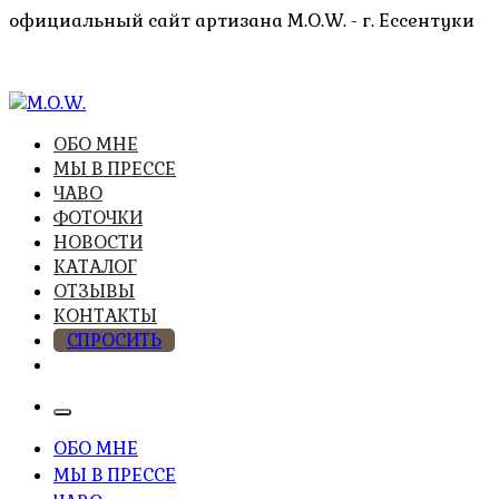
Перейти
официальный сайт артизана M.O.W. - г. Ессентуки
к
содержимому
высочайшее качество из натуральных компонентов
ОБО МНЕ
M.O.W.
МЫ В ПРЕССЕ
ЧАВО
ФОТОЧКИ
НОВОСТИ
КАТАЛОГ
ОТЗЫВЫ
КОНТАКТЫ
СПРОСИТЬ
ОБО МНЕ
МЫ В ПРЕССЕ