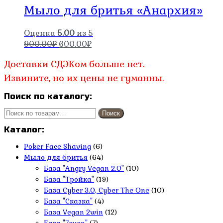
Мыло для бритья «Анархия»
Оценка
5.00
из 5
Первоначальная
Текущая
900.00
₽
600.00
₽
цена
цена:
Доставки СДЭКом больше нет.
составляла
600.00₽.
900.00₽.
Извините, но их цены не гуманны.
Поиск по каталогу:
Искать:
Поиск
Каталог:
Poker Face Shaving
(6)
Мыло для бритья
(64)
База "Angry Vegan 2.0"
(10)
База "Тройка"
(19)
База Cyber 3.0, Cyber The One
(10)
База "Сказка"
(4)
База Vegan 2win
(12)