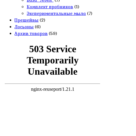
База "7even"
(7)
Комплект пробников
(1)
Экспериментальные мыла
(7)
Прешейвы
(2)
Лосьоны
(6)
Архив товаров
(59)