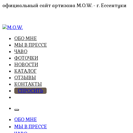
Перейти
официальный сайт артизана M.O.W. - г. Ессентуки
к
содержимому
высочайшее качество из натуральных компонентов
ОБО МНЕ
M.O.W.
МЫ В ПРЕССЕ
ЧАВО
ФОТОЧКИ
НОВОСТИ
КАТАЛОГ
ОТЗЫВЫ
КОНТАКТЫ
СПРОСИТЬ
ОБО МНЕ
МЫ В ПРЕССЕ