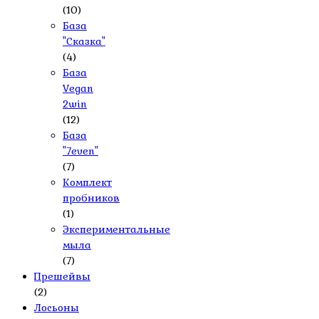
(10)
База
"Сказка"
(4)
База
Vegan
2win
(12)
База
"7even"
(7)
Комплект
пробников
(1)
Экспериментальные
мыла
(7)
Прешейвы
(2)
Лосьоны