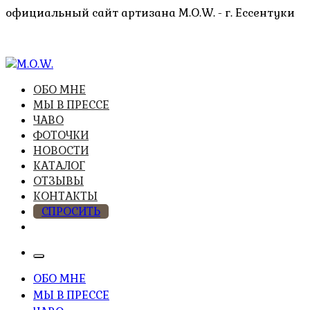
Перейти
официальный сайт артизана M.O.W. - г. Ессентуки
к
содержимому
высочайшее качество из натуральных компонентов
ОБО МНЕ
M.O.W.
МЫ В ПРЕССЕ
ЧАВО
ФОТОЧКИ
НОВОСТИ
КАТАЛОГ
ОТЗЫВЫ
КОНТАКТЫ
СПРОСИТЬ
ОБО МНЕ
МЫ В ПРЕССЕ