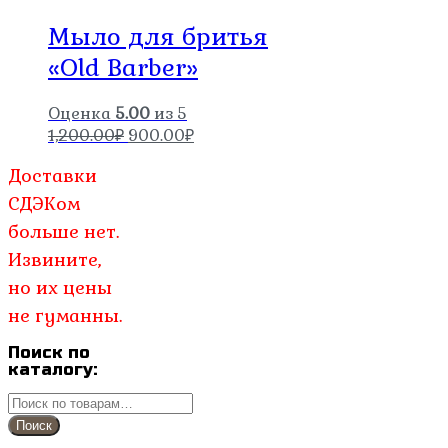
Мыло для бритья
«Old Barber»
Оценка
5.00
из 5
Первоначальная
Текущая
1,200.00
₽
900.00
₽
цена
цена:
Доставки
составляла
900.00₽.
1,200.00₽.
СДЭКом
больше нет.
Извините,
но их цены
не гуманны.
Поиск по
каталогу:
Искать:
Поиск