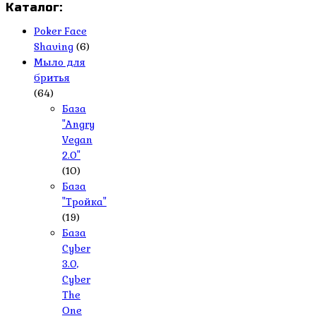
Каталог:
Poker Face
Shaving
(6)
Мыло для
бритья
(64)
База
"Angry
Vegan
2.0"
(10)
База
"Тройка"
(19)
База
Cyber
3.0,
Cyber
The
One