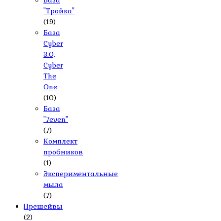
База
"Тройка"
(19)
База
Cyber
3.0,
Cyber
The
One
(10)
База
"7even"
(7)
Комплект
пробников
(1)
Экспериментальные
мыла
(7)
Прешейвы
(2)