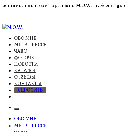
Перейти
официальный сайт артизана M.O.W. - г. Ессентуки
к
содержимому
высочайшее качество из натуральных компонентов
ОБО МНЕ
M.O.W.
МЫ В ПРЕССЕ
ЧАВО
ФОТОЧКИ
НОВОСТИ
КАТАЛОГ
ОТЗЫВЫ
КОНТАКТЫ
СПРОСИТЬ
ОБО МНЕ
МЫ В ПРЕССЕ