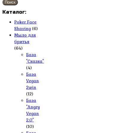
Поиск
Каталог:
Poker Face
Shaving
(6)
Мыло для
бритья
(64)
База
"Сказка"
(4)
База
Vegan
2win
(12)
База
"Angry
Vegan
2.0"
(10)