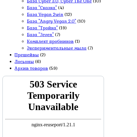
База Cyber 3.0, Cyber The One
(10)
База "Сказка"
(4)
База Vegan 2win
(12)
База "Angry Vegan 2.0"
(10)
База "Тройка"
(19)
База "7even"
(7)
Комплект пробников
(1)
Экспериментальные мыла
(7)
Прешейвы
(2)
Лосьоны
(6)
Архив товаров
(59)