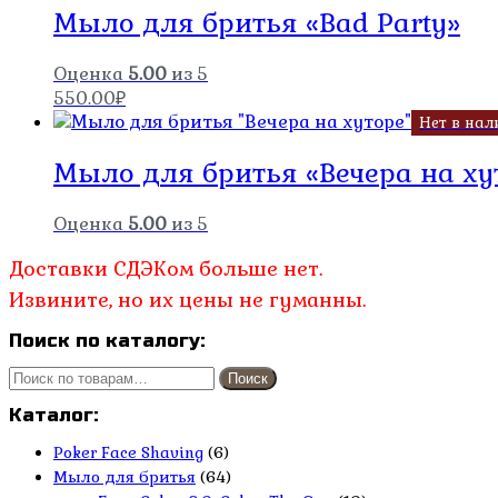
Мыло для бритья «Bad Party»
Оценка
5.00
из 5
550.00
₽
Нет в нал
Мыло для бритья «Вечера на ху
Оценка
5.00
из 5
Доставки СДЭКом больше нет.
Извините, но их цены не гуманны.
Поиск по каталогу:
Искать:
Поиск
Каталог:
Poker Face Shaving
(6)
Мыло для бритья
(64)