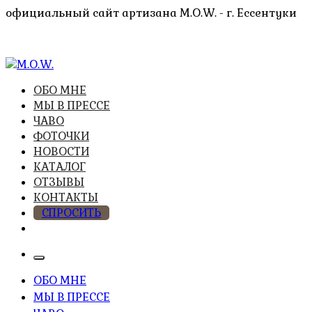
Перейти
официальный сайт артизана M.O.W. - г. Ессентуки
к
содержимому
высочайшее качество из натуральных компонентов
ОБО МНЕ
M.O.W.
МЫ В ПРЕССЕ
ЧАВО
ФОТОЧКИ
НОВОСТИ
КАТАЛОГ
ОТЗЫВЫ
КОНТАКТЫ
СПРОСИТЬ
ОБО МНЕ
МЫ В ПРЕССЕ