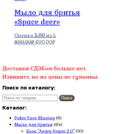
Мыло для бритья
«Space deer»
Оценка
5.00
из 5
Первоначальная
Текущая
900.00
₽
600.00
₽
цена
цена:
составляла
600.00₽.
900.00₽.
Доставки СДЭКом больше нет.
Извините, но их цены не гуманны.
Поиск по каталогу:
Искать:
Поиск
Каталог:
Poker Face Shaving
(6)
Мыло для бритья
(64)
База "Angry Vegan 2.0"
(10)