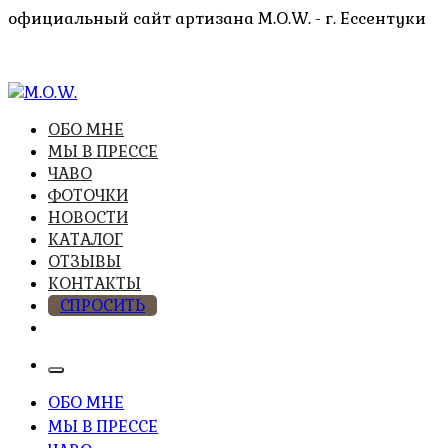
Перейти
официальный сайт артизана M.O.W. - г. Ессентуки
к
содержимому
высочайшее качество из натуральных компонентов
ОБО МНЕ
M.O.W.
МЫ В ПРЕССЕ
ЧАВО
ФОТОЧКИ
НОВОСТИ
КАТАЛОГ
ОТЗЫВЫ
КОНТАКТЫ
СПРОСИТЬ
ОБО МНЕ
МЫ В ПРЕССЕ