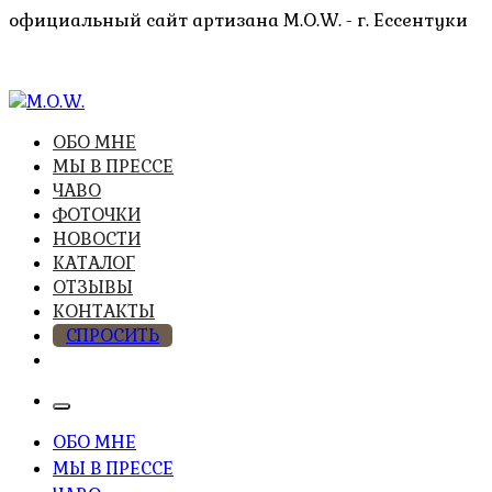
Перейти
официальный сайт артизана M.O.W. - г. Ессентуки
к
содержимому
высочайшее качество из натуральных компонентов
ОБО МНЕ
M.O.W.
МЫ В ПРЕССЕ
ЧАВО
ФОТОЧКИ
НОВОСТИ
КАТАЛОГ
ОТЗЫВЫ
КОНТАКТЫ
СПРОСИТЬ
ОБО МНЕ
МЫ В ПРЕССЕ