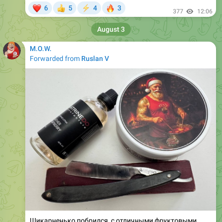
❤
🔥
6
5
4
3
👍
⚡
377
12:06
August 3
M.O.W.
Forwarded from
Ruslan V
Шикарненько побрился, с отличными фруктовыми