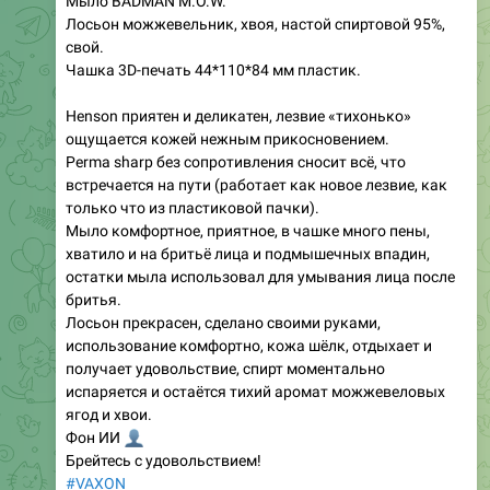
Мыло BADMAN M.O.W.
Лосьон можжевельник, хвоя, настой спиртовой 95%,
свой.
Чашка 3D-печать 44*110*84 мм пластик.
Henson приятен и деликатен, лезвие «тихонько»
ощущается кожей нежным прикосновением.
Perma sharp без сопротивления сносит всё, что
встречается на пути (работает как новое лезвие, как
только что из пластиковой пачки).
Мыло комфортное, приятное, в чашке много пены,
хватило и на бритьё лица и подмышечных впадин,
остатки мыла использовал для умывания лица после
бритья.
Лосьон прекрасен, сделано своими руками,
использование комфортно, кожа шёлк, отдыхает и
получает удовольствие, спирт моментально
испаряется и остаётся тихий аромат можжевеловых
ягод и хвои.
👤
Фон ИИ
Брейтесь с удовольствием!
#VAXON