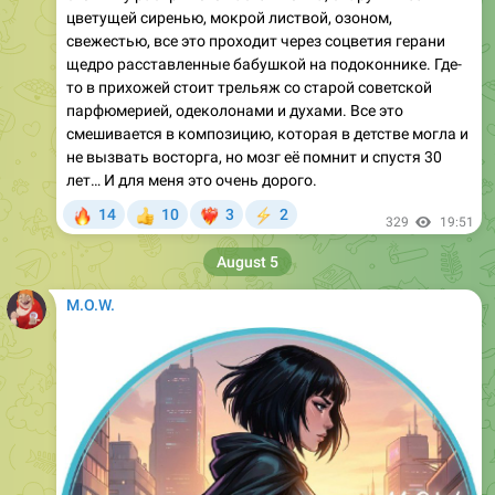
цветущей сиренью, мокрой листвой, озоном,
свежестью, все это проходит через соцветия герани
щедро расставленные бабушкой на подоконнике. Где-
то в прихожей стоит трельяж со старой советской
парфюмерией, одеколонами и духами. Все это
смешивается в композицию, которая в детстве могла и
не вызвать восторга, но мозг её помнит и спустя 30
лет… И для меня это очень дорого.
🔥
14
10
3
2
👍
❤‍🔥
⚡
329
19:51
August 5
M.O.W.