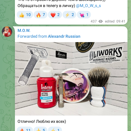
Обращаться в телегу в личку)
@M_O_W_s_s
🔥
❤
💘
10
7
2
2
1
👍
⚡
437
edited
09:41
M.O.W.
Forwarded from
Alexandr Russian
Отлично! Люблю их всех)
🔥
11
5
1
👍
⚡