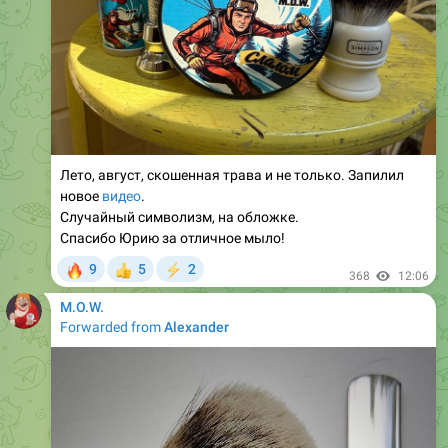
Лето, август, скошенная трава и не только. Запилил
новое
видео
.
Случайный символизм, на обложке.
Спасибо Юрию за отличное мыло!
🔥
9
5
2
👍
⚡
368
12:06
M.O.W.
Forwarded from
Alexander