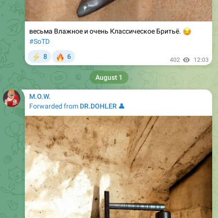
весьма Влажное и очень Классическое Бритьё.
😏
#SoTD
🔥
8
6
⚡
402
12:03
August 1
M.O.W.
Forwarded from
DR.DOHLER 👤