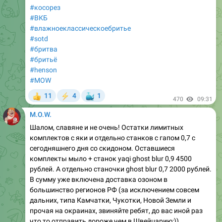
#косорез
#ВКБ
#влажноеклассическоебритье
#sotd
#бритва
#бритьё
#henson
#MOW
🐳
11
4
1
👍
⚡
470
09:31
M.O.W.
Шалом, славяне и не очень! Остатки лимитных
комплектов с яки и отдельно станков с гапом 0,7 с
сегодняшнего дня со скидоном. Оставшиеся
комплекты мыло + станок yaqi ghost blur 0,9 4500
рублей. А отдельно станочки ghost blur 0,7 2000 рублей.
В сумму уже включена доставка озоном в
большинство регионов РФ (за исключением совсем
дальних, типа Камчатки, Чукотки, Новой Земли и
прочая на окраинах, звиняйте ребят, до вас иной раз
что то отправить дороже чем в Швейцарию:))