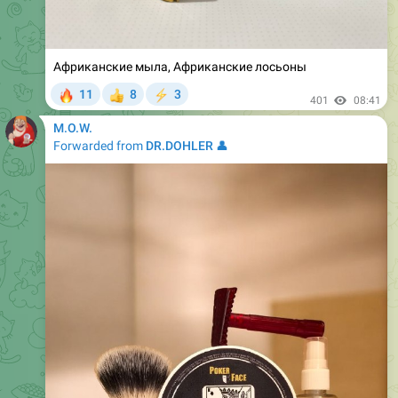
Африканские мыла, Африканские лосьоны
🔥
11
8
3
👍
⚡
401
08:41
M.O.W.
Forwarded from
DR.DOHLER 👤