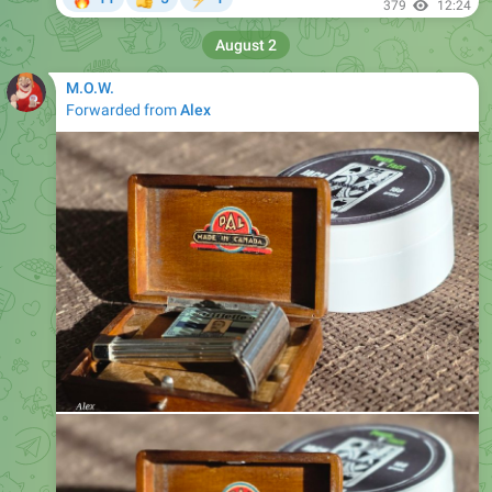
379
12:24
August 2
M.O.W.
Forwarded from
Аlex