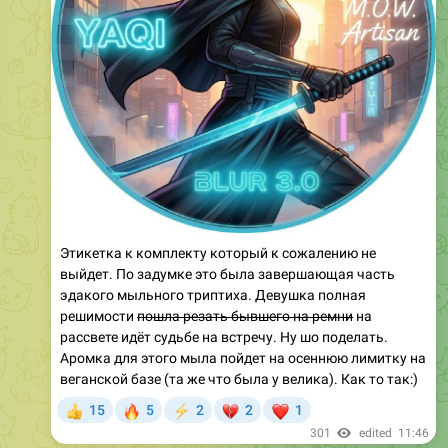
Этикетка к комплекту который к сожалению не
выйдет. По задумке это была завершающая часть
эдакого мыльного триптиха. Девушка полная
решимости
пошла резать бывшего на ремни
на
рассвете идёт судьбе на встречу. Ну шо поделать.
Аромка для этого мыла пойдет на осеннюю лимитку на
веганской базе (та же что была у велика). Как то так:)
🔥
💔
❤
15
5
2
2
1
👍
⚡
301
edited
11:46