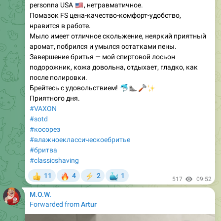
🇺🇲
personna USA
, нетравматичное.
Помазок FS цена-качество-комфорт-удобство,
нравится в работе.
Мыло имеет отличное скольжение, неяркий приятный
аромат, побрился и умылся остатками пены.
Завершение бритья — мой спиртовой лосьон
подорожник, кожа довольна, отдыхает, гладко, как
после полировки.
Брейтесь с удовольствием!
🐬
🦭
🪒
✨
Приятного дня.
#VAXON
#sotd
#косорез
#влажноеклассическоебритье
#бритва
#classicshaving
🔥
🐳
11
4
2
1
👍
⚡
517
09:52
M.O.W.
Forwarded from
Artur