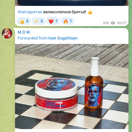
#сегоднятак
великолепное бритьё!
👍
❤
🔥
8
6
1
1
👍
⚡
350
06:07
M.O.W.
Forwarded from
Ivan Gogolitsyn