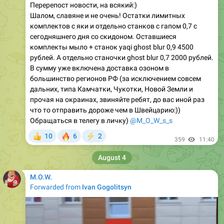
Перерепост новости, на всякий:)
Шалом, славяне и не очень! Остатки лимитных
комплектов с яки и отдельно станков с гапом 0,7 с
сегодняшнего дня со скидоном. Оставшиеся
комплекты мыло + станок yaqi ghost blur 0,9 4500
рублей. А отдельно станочки ghost blur 0,7 2000 рублей.
В сумму уже включена доставка озоном в
большинство регионов РФ (за исключением совсем
дальних, типа Камчатки, Чукотки, Новой Земли и
прочая на окраинах, звиняйте ребят, до вас иной раз
что то отправить дороже чем в Швейцарию:))
Обращаться в телегу в личку)
@M_O_W_s_s
🔥
10
6
2
👍
⚡
359
11:40
August 4
M.O.W.
Forwarded from
Ivan Gogolitsyn