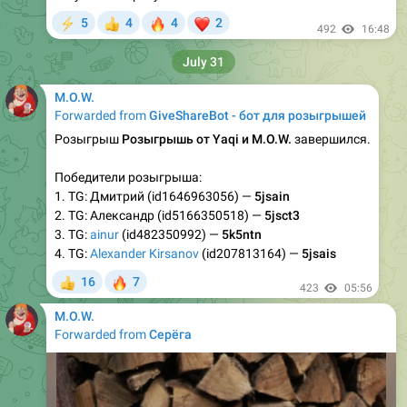
🔥
❤
5
4
4
2
⚡
👍
492
16:48
July 31
M.O.W.
Forwarded from
GiveShareBot - бот для розыгрышей
Розыгрыш
Розыгрышь от Yaqi и M.O.W.
завершился.
Победители розыгрыша:
1. TG: Дмитрий (id1646963056) —
5jsain
2. TG: Александр (id5166350518) —
5jsct3
3. TG:
ainur
(id482350992) —
5k5ntn
4. TG:
Alexander Kirsanov
(id207813164) —
5jsais
🔥
16
7
👍
423
05:56
M.O.W.
Forwarded from
Серёга ㅤ ㅤ